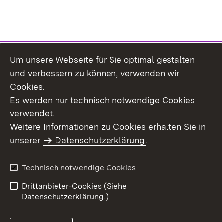
Um unsere Webseite für Sie optimal gestalten
Themenübersicht
und verbessern zu können, verwenden wir
Cookies.
Es werden nur technisch notwendige Cookies
verwendet.
Weitere Informationen zu Cookies erhalten Sie in
Inhaltsübersicht
Datenschutz
unserer
Datenschutzerklärung
.
Erklärung zur
Benutzungshinweise
Barrierefreiheit
Technisch notwendige Cookies
Impressum
Kontakt
Drittanbieter-Cookies (Siehe
Datenschutzerklärung.)