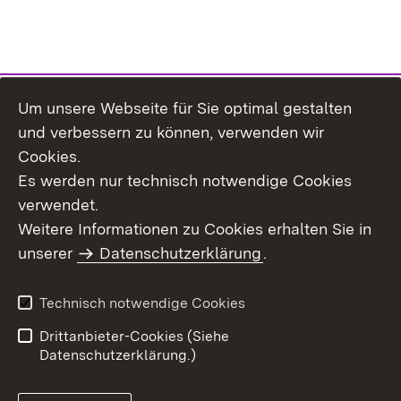
Um unsere Webseite für Sie optimal gestalten
Themenübersicht
und verbessern zu können, verwenden wir
Cookies.
Es werden nur technisch notwendige Cookies
verwendet.
Weitere Informationen zu Cookies erhalten Sie in
Inhaltsübersicht
Datenschutz
unserer
Datenschutzerklärung
.
Erklärung zur
Benutzungshinweise
Barrierefreiheit
Technisch notwendige Cookies
Impressum
Kontakt
Drittanbieter-Cookies (Siehe
Datenschutzerklärung.)