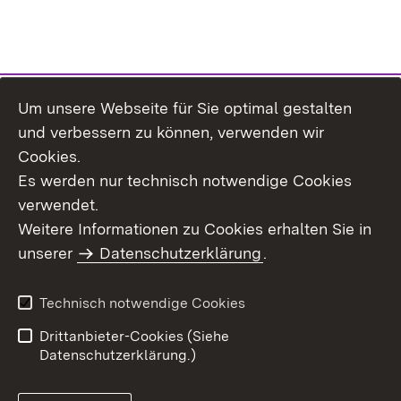
Um unsere Webseite für Sie optimal gestalten
Themenübersicht
und verbessern zu können, verwenden wir
Cookies.
Es werden nur technisch notwendige Cookies
verwendet.
Weitere Informationen zu Cookies erhalten Sie in
Inhaltsübersicht
Datenschutz
unserer
Datenschutzerklärung
.
Erklärung zur
Benutzungshinweise
Barrierefreiheit
Technisch notwendige Cookies
Impressum
Kontakt
Drittanbieter-Cookies (Siehe
Datenschutzerklärung.)