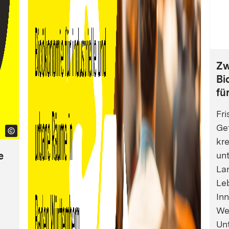
Zw
Bi
fü
Fri
Gef
kre
e
un
La
Leb
Inn
We
Un