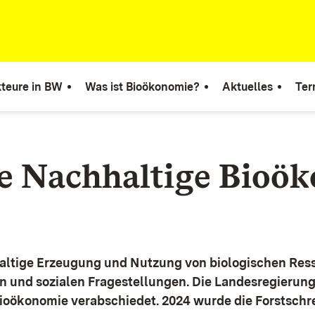
teure in BW
Was ist Bioökonomie?
Aktuelles
Ter
ie Nachhaltige Bioö
altige Erzeugung und Nutzung von biologischen Ress
n und sozialen Fragestellungen.
Die Landesregierun
Bioökonomie verabschiedet. 2024 wurde die Forstschr