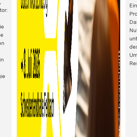
,
Ei
tor:
Pro
Dam
ie
Nu
ie
un
en
de
Um
in
Res
ie