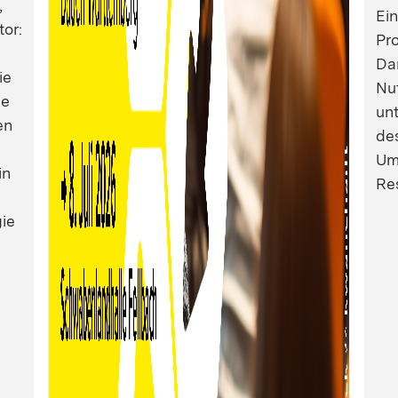
,
Ei
tor:
Pro
Dam
ie
Nu
ie
un
en
de
Um
in
Res
ie