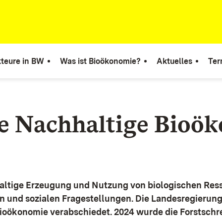
teure in BW
Was ist Bioökonomie?
Aktuelles
Ter
ie Nachhaltige Bioö
altige Erzeugung und Nutzung von biologischen Ress
n und sozialen Fragestellungen.
Die Landesregierun
Bioökonomie verabschiedet. 2024 wurde die Forstschr