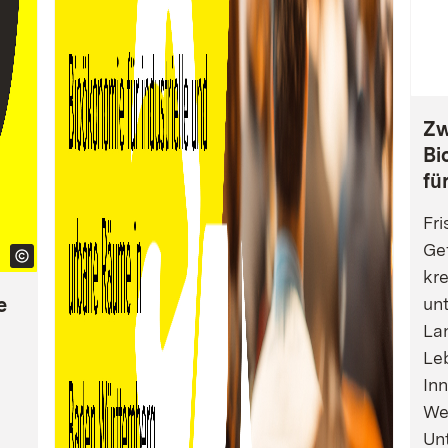
Zw
Bi
fü
Fri
Gef
kre
e
un
La
Leb
Inn
We
Un