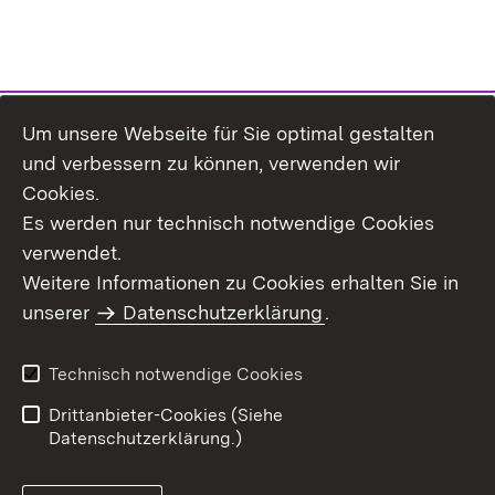
Um unsere Webseite für Sie optimal gestalten
Themenübersicht
und verbessern zu können, verwenden wir
Cookies.
Es werden nur technisch notwendige Cookies
verwendet.
Weitere Informationen zu Cookies erhalten Sie in
Inhaltsübersicht
Datenschutz
unserer
Datenschutzerklärung
.
Erklärung zur
Benutzungshinweise
Barrierefreiheit
Technisch notwendige Cookies
Impressum
Kontakt
Drittanbieter-Cookies (Siehe
Datenschutzerklärung.)