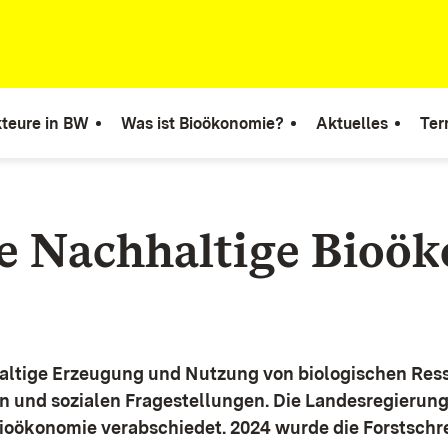
teure in BW
Was ist Bioökonomie?
Aktuelles
Ter
ie Nachhaltige Bioö
altige Erzeugung und Nutzung von biologischen Ress
n und sozialen Fragestellungen.
Die Landesregierun
Bioökonomie verabschiedet. 2024 wurde die Forstschr