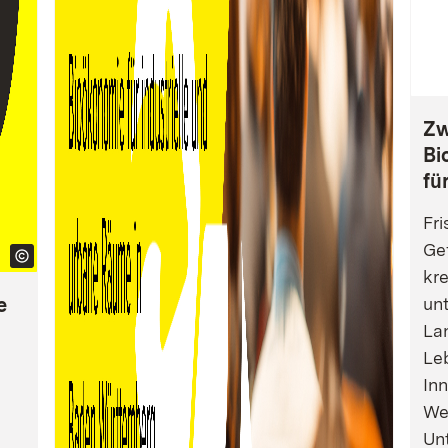
Zw
Bi
fü
Fri
Gef
kre
e
un
La
Leb
Inn
We
Un