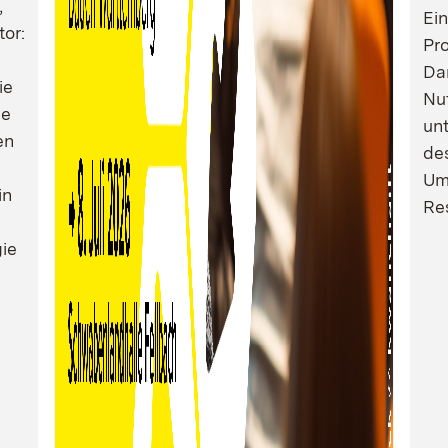
,
Ei
tor:
Pro
Dam
ie
Nu
ie
un
en
de
Um
in
Res
ie