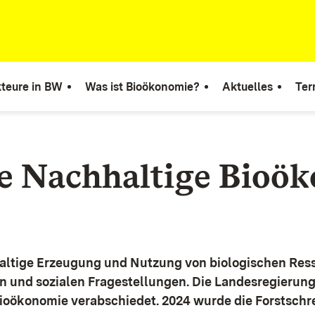
teure in BW
Was ist Bioökonomie?
Aktuelles
Ter
ie Nachhaltige Bioö
altige Erzeugung und Nutzung von biologischen Ress
n und sozialen Fragestellungen.
Die Landesregierun
Bioökonomie verabschiedet. 2024 wurde die Forstschr