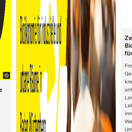
Zw
Bi
fü
Fri
Gef
kre
e
un
La
Leb
Inn
We
Un