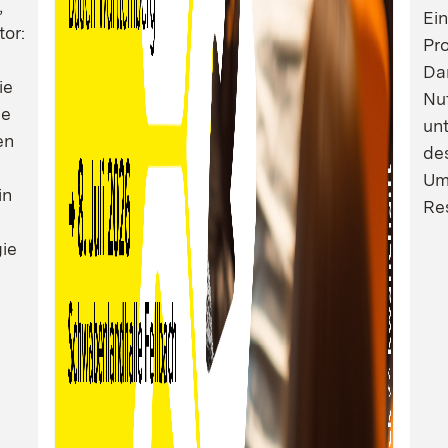
,
Ei
tor:
Pro
Dam
ie
Nu
ie
un
en
de
Um
in
Res
ie