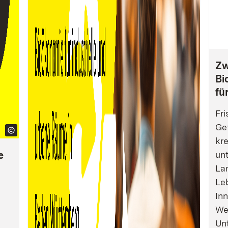
Zw
Bi
fü
Fri
Gef
kre
e
un
La
Leb
Inn
We
Un