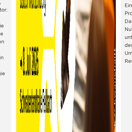
,
Ei
tor:
Pro
Dam
ie
Nu
ie
un
en
de
Um
in
Res
ie