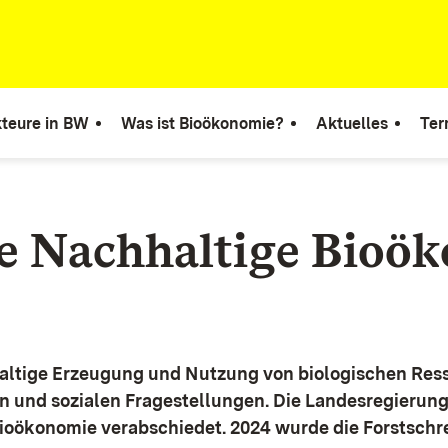
teure in BW
Was ist Bioökonomie?
Aktuelles
Ter
ie Nachhaltige Bioö
altige Erzeugung und Nutzung von biologischen Ress
n und sozialen Fragestellungen.
Die Landesregierun
Bioökonomie verabschiedet. 2024 wurde die Forstschr