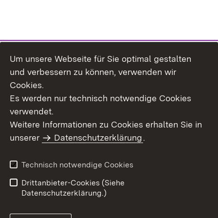
Um unsere Webseite für Sie optimal gestalten
Themenübersicht
und verbessern zu können, verwenden wir
Cookies.
Es werden nur technisch notwendige Cookies
verwendet.
Weitere Informationen zu Cookies erhalten Sie in
Inhaltsübersicht
Datenschutz
unserer
Datenschutzerklärung
.
Erklärung zur
Benutzungshinweise
Barrierefreiheit
Technisch notwendige Cookies
Impressum
Kontakt
Drittanbieter-Cookies (Siehe
Datenschutzerklärung.)