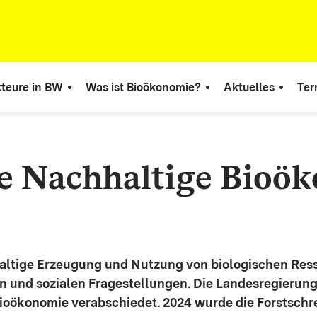
teure in BW
Was ist Bioökonomie?
Aktuelles
Ter
ie Nachhaltige Bioö
altige Erzeugung und Nutzung von biologischen Ress
n und sozialen Fragestellungen.
Die Landesregierun
Bioökonomie verabschiedet. 2024 wurde die Forstschr