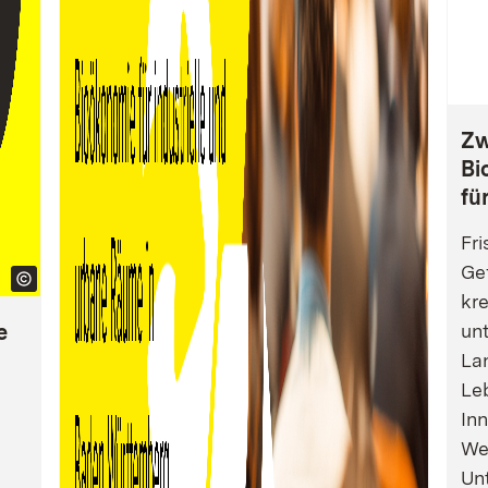
Zw
Bi
fü
Fri
Gef
kre
e
un
La
Leb
Inn
We
Un