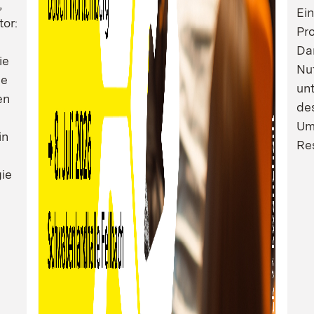
,
Ei
tor:
Pro
Dam
ie
Nu
ie
un
en
de
Um
in
Res
ie