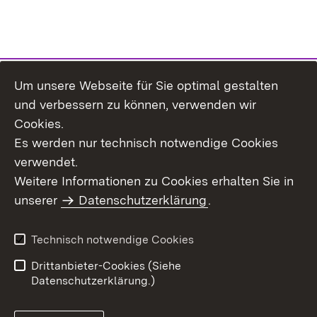
Um unsere Webseite für Sie optimal gestalten
Themenübersicht
und verbessern zu können, verwenden wir
Cookies.
Es werden nur technisch notwendige Cookies
verwendet.
Weitere Informationen zu Cookies erhalten Sie in
Inhaltsübersicht
Datenschutz
unserer
Datenschutzerklärung
.
Erklärung zur
Benutzungshinweise
Barrierefreiheit
Technisch notwendige Cookies
Impressum
Kontakt
Drittanbieter-Cookies (Siehe
Datenschutzerklärung.)