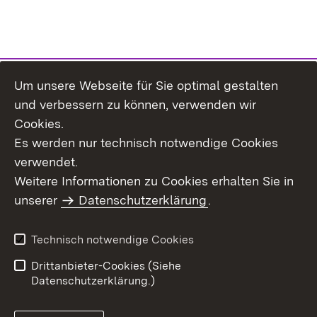
Um unsere Webseite für Sie optimal gestalten
Themenübersicht
und verbessern zu können, verwenden wir
Cookies.
Es werden nur technisch notwendige Cookies
verwendet.
Weitere Informationen zu Cookies erhalten Sie in
Inhaltsübersicht
Datenschutz
unserer
Datenschutzerklärung
.
Erklärung zur
Benutzungshinweise
Barrierefreiheit
Technisch notwendige Cookies
Impressum
Kontakt
Drittanbieter-Cookies (Siehe
Datenschutzerklärung.)