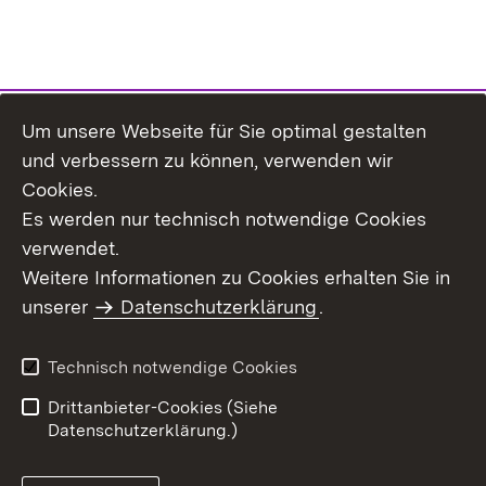
Um unsere Webseite für Sie optimal gestalten
Themenübersicht
und verbessern zu können, verwenden wir
Cookies.
Es werden nur technisch notwendige Cookies
verwendet.
Weitere Informationen zu Cookies erhalten Sie in
Inhaltsübersicht
Datenschutz
unserer
Datenschutzerklärung
.
Erklärung zur
Benutzungshinweise
Barrierefreiheit
Technisch notwendige Cookies
Impressum
Kontakt
Drittanbieter-Cookies (Siehe
Datenschutzerklärung.)