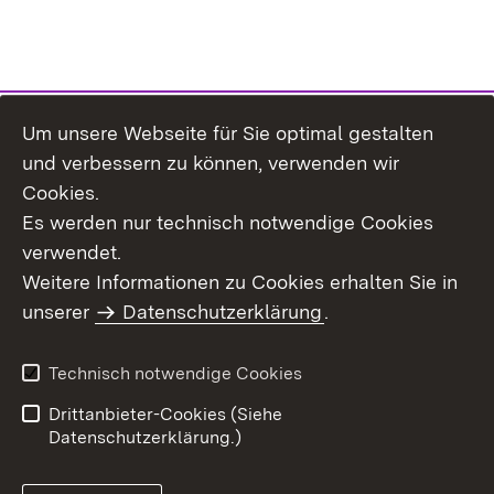
Um unsere Webseite für Sie optimal gestalten
Themenübersicht
und verbessern zu können, verwenden wir
Cookies.
Es werden nur technisch notwendige Cookies
verwendet.
Weitere Informationen zu Cookies erhalten Sie in
Inhaltsübersicht
Datenschutz
unserer
Datenschutzerklärung
.
Erklärung zur
Benutzungshinweise
Barrierefreiheit
Technisch notwendige Cookies
Impressum
Kontakt
Drittanbieter-Cookies (Siehe
Datenschutzerklärung.)