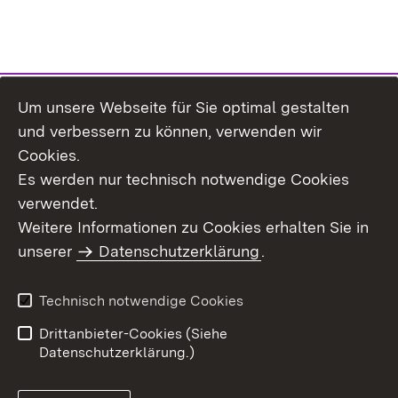
Um unsere Webseite für Sie optimal gestalten
Themenübersicht
und verbessern zu können, verwenden wir
Cookies.
Es werden nur technisch notwendige Cookies
verwendet.
Weitere Informationen zu Cookies erhalten Sie in
Inhaltsübersicht
Datenschutz
unserer
Datenschutzerklärung
.
Erklärung zur
Benutzungshinweise
Barrierefreiheit
Technisch notwendige Cookies
Impressum
Kontakt
Drittanbieter-Cookies (Siehe
Datenschutzerklärung.)