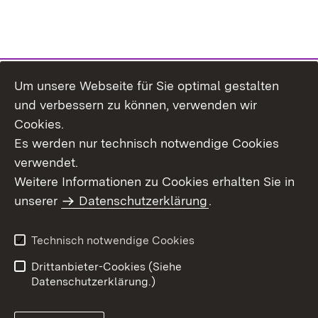
Um unsere Webseite für Sie optimal gestalten
Themenübersicht
und verbessern zu können, verwenden wir
Cookies.
Es werden nur technisch notwendige Cookies
verwendet.
Weitere Informationen zu Cookies erhalten Sie in
Inhaltsübersicht
Datenschutz
unserer
Datenschutzerklärung
.
Erklärung zur
Benutzungshinweise
Barrierefreiheit
Technisch notwendige Cookies
Impressum
Kontakt
Drittanbieter-Cookies (Siehe
Datenschutzerklärung.)