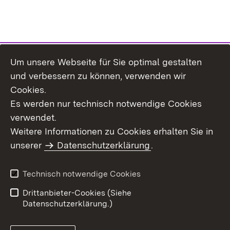
Um unsere Webseite für Sie optimal gestalten
Themenübersicht
und verbessern zu können, verwenden wir
Cookies.
Es werden nur technisch notwendige Cookies
verwendet.
Weitere Informationen zu Cookies erhalten Sie in
Inhaltsübersicht
Datenschutz
unserer
Datenschutzerklärung
.
Erklärung zur
Benutzungshinweise
Barrierefreiheit
Technisch notwendige Cookies
Impressum
Kontakt
Drittanbieter-Cookies (Siehe
Datenschutzerklärung.)