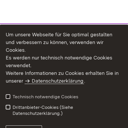
Um unsere Webseite für Sie optimal gestalten
Themenübersicht
und verbessern zu können, verwenden wir
Cookies.
Es werden nur technisch notwendige Cookies
verwendet.
Weitere Informationen zu Cookies erhalten Sie in
Inhaltsübersicht
Datenschutz
unserer
Datenschutzerklärung
.
Erklärung zur
Benutzungshinweise
Barrierefreiheit
Technisch notwendige Cookies
Impressum
Kontakt
Drittanbieter-Cookies (Siehe
Datenschutzerklärung.)