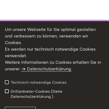
Um unsere Webseite für Sie optimal gestalten
Themenübersicht
und verbessern zu können, verwenden wir
Cookies.
Es werden nur technisch notwendige Cookies
verwendet.
Weitere Informationen zu Cookies erhalten Sie in
Inhaltsübersicht
Datenschutz
unserer
Datenschutzerklärung
.
Erklärung zur
Benutzungshinweise
Barrierefreiheit
Technisch notwendige Cookies
Impressum
Kontakt
Drittanbieter-Cookies (Siehe
Datenschutzerklärung.)