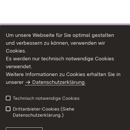
Um unsere Webseite für Sie optimal gestalten
Themenübersicht
und verbessern zu können, verwenden wir
Cookies.
Es werden nur technisch notwendige Cookies
verwendet.
Weitere Informationen zu Cookies erhalten Sie in
Inhaltsübersicht
Datenschutz
unserer
Datenschutzerklärung
.
Erklärung zur
Benutzungshinweise
Barrierefreiheit
Technisch notwendige Cookies
Impressum
Kontakt
Drittanbieter-Cookies (Siehe
Datenschutzerklärung.)