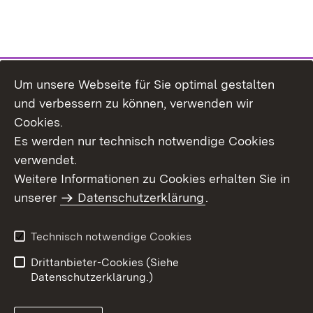
Um unsere Webseite für Sie optimal gestalten
Themenübersicht
und verbessern zu können, verwenden wir
Cookies.
Es werden nur technisch notwendige Cookies
verwendet.
Weitere Informationen zu Cookies erhalten Sie in
Inhaltsübersicht
Datenschutz
unserer
Datenschutzerklärung
.
Erklärung zur
Benutzungshinweise
Barrierefreiheit
Technisch notwendige Cookies
Impressum
Kontakt
Drittanbieter-Cookies (Siehe
Datenschutzerklärung.)