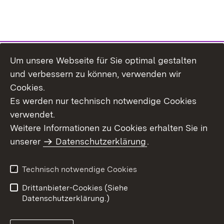
Um unsere Webseite für Sie optimal gestalten
Themenübersicht
und verbessern zu können, verwenden wir
Cookies.
Es werden nur technisch notwendige Cookies
verwendet.
Weitere Informationen zu Cookies erhalten Sie in
Inhaltsübersicht
Datenschutz
unserer
Datenschutzerklärung
.
Erklärung zur
Benutzungshinweise
Barrierefreiheit
Technisch notwendige Cookies
Impressum
Kontakt
Drittanbieter-Cookies (Siehe
Datenschutzerklärung.)