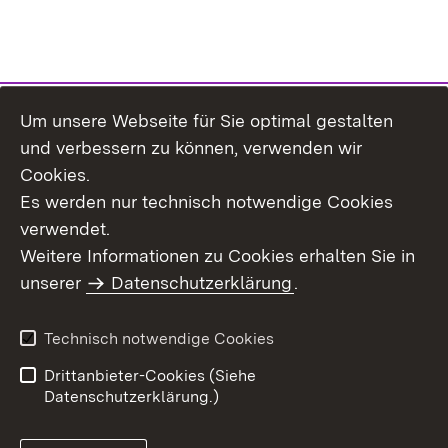
Um unsere Webseite für Sie optimal gestalten
Themenübersicht
und verbessern zu können, verwenden wir
Cookies.
Es werden nur technisch notwendige Cookies
verwendet.
Weitere Informationen zu Cookies erhalten Sie in
Inhaltsübersicht
Datenschutz
unserer
Datenschutzerklärung
.
Erklärung zur
Benutzungshinweise
Barrierefreiheit
Technisch notwendige Cookies
Impressum
Kontakt
Drittanbieter-Cookies (Siehe
Datenschutzerklärung.)