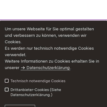
Um unsere Webseite für Sie optimal gestalten
Themenübersicht
und verbessern zu können, verwenden wir
Cookies.
Es werden nur technisch notwendige Cookies
verwendet.
Weitere Informationen zu Cookies erhalten Sie in
Inhaltsübersicht
Datenschutz
unserer
Datenschutzerklärung
.
Erklärung zur
Benutzungshinweise
Barrierefreiheit
Technisch notwendige Cookies
Impressum
Kontakt
Drittanbieter-Cookies (Siehe
Datenschutzerklärung.)