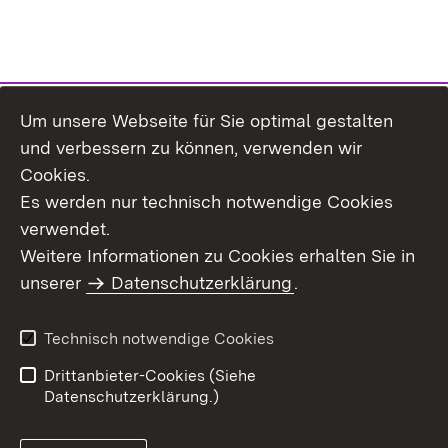
Um unsere Webseite für Sie optimal gestalten
Themenübersicht
und verbessern zu können, verwenden wir
Cookies.
Es werden nur technisch notwendige Cookies
verwendet.
Weitere Informationen zu Cookies erhalten Sie in
Inhaltsübersicht
Datenschutz
unserer
Datenschutzerklärung
.
Erklärung zur
Benutzungshinweise
Barrierefreiheit
Technisch notwendige Cookies
Impressum
Kontakt
Drittanbieter-Cookies (Siehe
Datenschutzerklärung.)