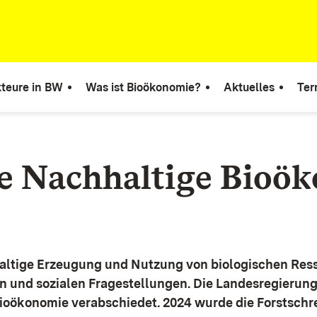
teure in BW
Was ist Bioökonomie?
Aktuelles
Ter
ie Nachhaltige Bioö
altige Erzeugung und Nutzung von biologischen Ress
n und sozialen Fragestellungen.
Die Landesregierun
Bioökonomie verabschiedet. 2024 wurde die Forstschr