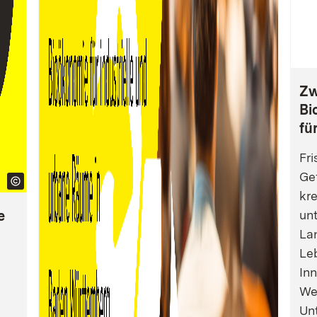
Zw
Bi
fü
Fri
Gef
kre
e
un
La
Leb
Inn
We
Un