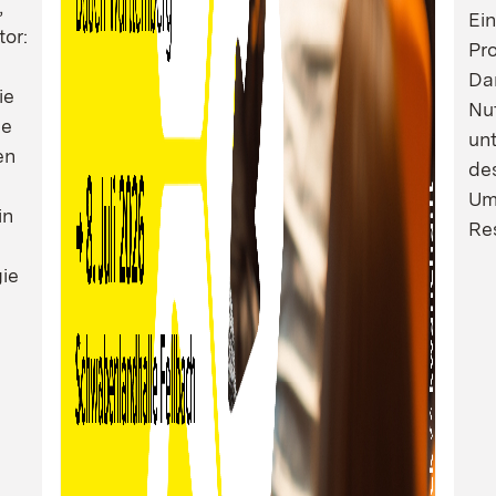
,
Ei
tor:
Pro
Dam
ie
Nu
ie
un
en
de
Um
in
Res
ie