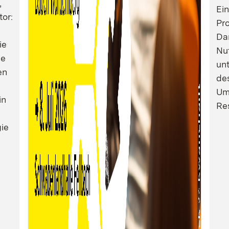
,
Ei
tor:
Pro
Dam
ie
Nu
ie
un
en
de
Um
in
Res
ie