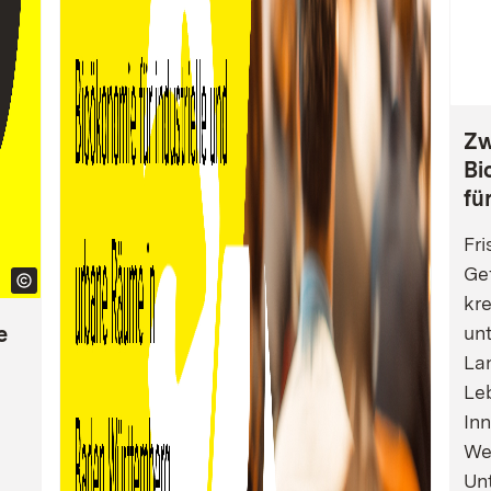
Zw
Bi
fü
Fri
Gef
kre
e
un
La
Leb
Inn
We
Un