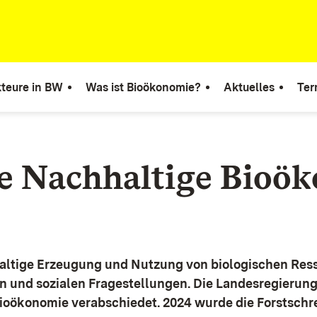
teure in BW
Was ist Bioökonomie?
Aktuelles
Ter
ie Nachhaltige Bioö
altige Erzeugung und Nutzung von biologischen Ress
n und sozialen Fragestellungen.
Die Landesregierun
Bioökonomie verabschiedet. 2024 wurde die Forstschr