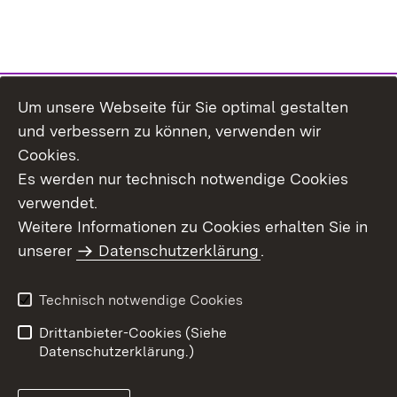
Um unsere Webseite für Sie optimal gestalten
Themenübersicht
und verbessern zu können, verwenden wir
Cookies.
Es werden nur technisch notwendige Cookies
verwendet.
Weitere Informationen zu Cookies erhalten Sie in
Inhaltsübersicht
Datenschutz
unserer
Datenschutzerklärung
.
Erklärung zur
Benutzungshinweise
Barrierefreiheit
Technisch notwendige Cookies
Impressum
Kontakt
Drittanbieter-Cookies (Siehe
Datenschutzerklärung.)