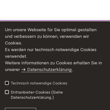
Um unsere Webseite für Sie optimal gestalten
Themenübersicht
und verbessern zu können, verwenden wir
Cookies.
Es werden nur technisch notwendige Cookies
verwendet.
Weitere Informationen zu Cookies erhalten Sie in
Inhaltsübersicht
Datenschutz
unserer
Datenschutzerklärung
.
Erklärung zur
Benutzungshinweise
Barrierefreiheit
Technisch notwendige Cookies
Impressum
Kontakt
Drittanbieter-Cookies (Siehe
Datenschutzerklärung.)