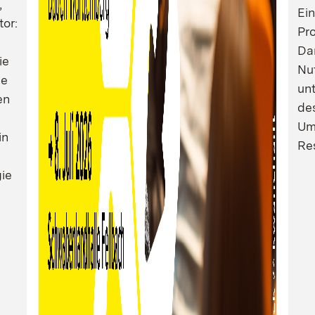
,
Ei
tor:
Pro
Dam
ie
Nu
ie
un
en
de
Um
in
Res
ie