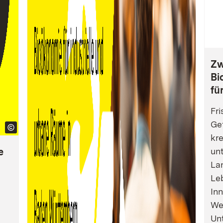
Zw
Bi
fü
Fri
Gef
kre
e
un
La
Leb
Inn
We
Un