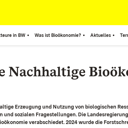
teure in BW
Was ist Bioökonomie?
Aktuelles
Ter
ie Nachhaltige Bioö
altige Erzeugung und Nutzung von biologischen Ress
n und sozialen Fragestellungen.
Die Landesregierun
Bioökonomie verabschiedet. 2024 wurde die Forstschr