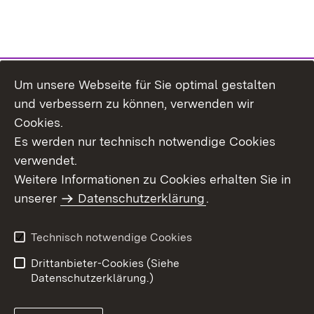
Um unsere Webseite für Sie optimal gestalten
Themenübersicht
und verbessern zu können, verwenden wir
Cookies.
Es werden nur technisch notwendige Cookies
verwendet.
Weitere Informationen zu Cookies erhalten Sie in
Inhaltsübersicht
Datenschutz
unserer
Datenschutzerklärung
.
Erklärung zur
Benutzungshinweise
Barrierefreiheit
Technisch notwendige Cookies
Impressum
Kontakt
Drittanbieter-Cookies (Siehe
Datenschutzerklärung.)