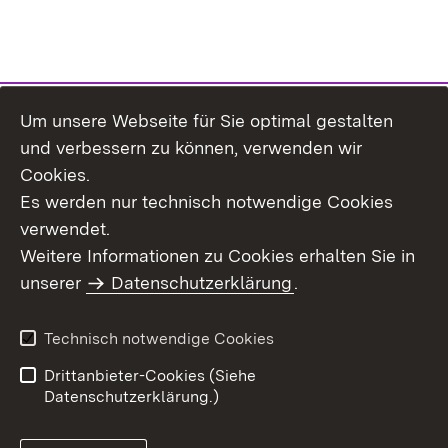
Um unsere Webseite für Sie optimal gestalten
Themenübersicht
und verbessern zu können, verwenden wir
Cookies.
Es werden nur technisch notwendige Cookies
verwendet.
Weitere Informationen zu Cookies erhalten Sie in
Inhaltsübersicht
Datenschutz
unserer
Datenschutzerklärung
.
Erklärung zur
Benutzungshinweise
Barrierefreiheit
Technisch notwendige Cookies
Impressum
Kontakt
Drittanbieter-Cookies (Siehe
Datenschutzerklärung.)