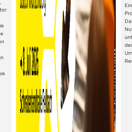
,
Ei
tor:
Pro
Dam
ie
Nu
ie
un
en
de
Um
in
Res
ie