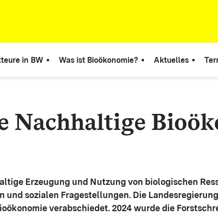
teure in BW
Was ist Bioökonomie?
Aktuelles
Ter
ie Nachhaltige Bioö
altige Erzeugung und Nutzung von biologischen Ress
n und sozialen Fragestellungen.
Die Landesregierun
Bioökonomie verabschiedet. 2024 wurde die Forstschr