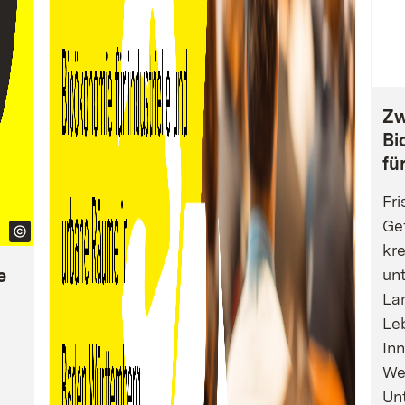
Zw
Bi
fü
Fri
Gef
kre
e
un
La
Leb
Inn
We
Un