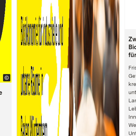
Zw
Bi
fü
Fri
Gef
kre
e
un
La
Leb
Inn
We
Un