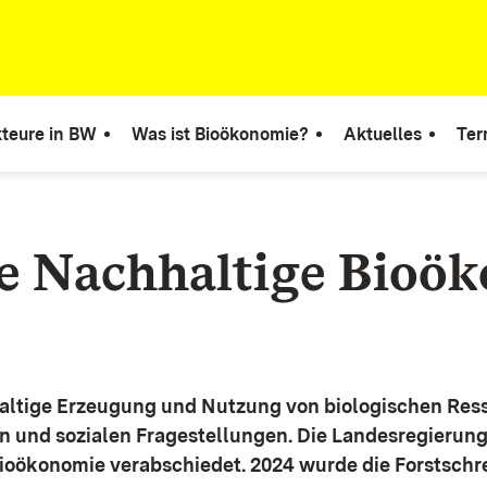
teure in BW
Was ist Bioökonomie?
Aktuelles
Ter
ie Nachhaltige Bioö
altige Erzeugung und Nutzung von biologischen Ress
n und sozialen Fragestellungen.
Die Landesregierun
Bioökonomie verabschiedet. 2024 wurde die Forstschr