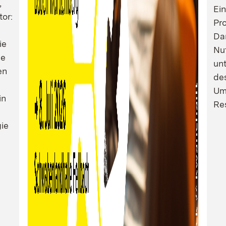
,
Ei
tor:
Pro
Dam
ie
Nu
ie
un
en
de
Um
in
Res
ie