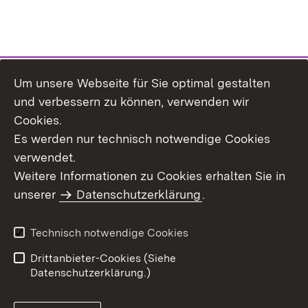
Um unsere Webseite für Sie optimal gestalten
Themenübersicht
und verbessern zu können, verwenden wir
Cookies.
Es werden nur technisch notwendige Cookies
verwendet.
Weitere Informationen zu Cookies erhalten Sie in
Inhaltsübersicht
Datenschutz
unserer
Datenschutzerklärung
.
Erklärung zur
Benutzungshinweise
Barrierefreiheit
Technisch notwendige Cookies
Impressum
Kontakt
Drittanbieter-Cookies (Siehe
Datenschutzerklärung.)