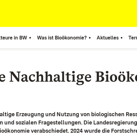
teure in BW
Was ist Bioökonomie?
Aktuelles
Ter
ie Nachhaltige Bioö
altige Erzeugung und Nutzung von biologischen Ress
n und sozialen Fragestellungen.
Die Landesregierun
Bioökonomie verabschiedet. 2024 wurde die Forstschr