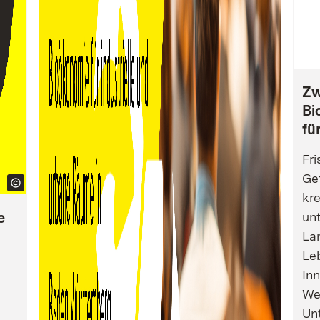
Zw
Bi
fü
Fri
Gef
kre
e
un
La
Leb
Inn
We
Un