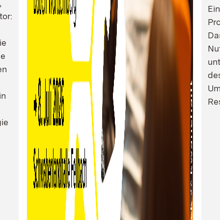
,
Ei
tor:
Pro
Dam
ie
Nu
ie
un
en
de
Um
in
Res
ie