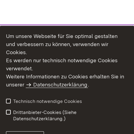
Um unsere Webseite für Sie optimal gestalten
Themenübersicht
und verbessern zu können, verwenden wir
Cookies.
Es werden nur technisch notwendige Cookies
verwendet.
Weitere Informationen zu Cookies erhalten Sie in
Inhaltsübersicht
Datenschutz
unserer
Datenschutzerklärung
.
Erklärung zur
Benutzungshinweise
Barrierefreiheit
Technisch notwendige Cookies
Impressum
Kontakt
Drittanbieter-Cookies (Siehe
Datenschutzerklärung.)