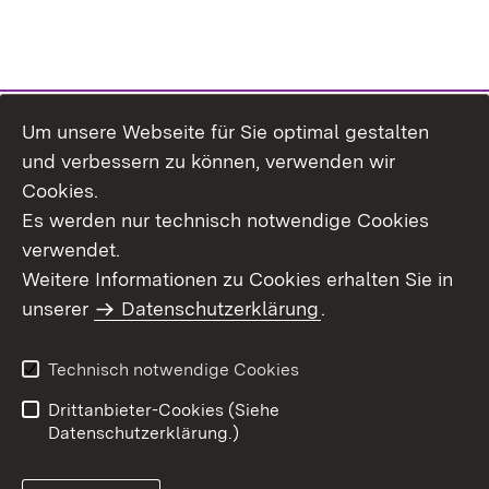
Um unsere Webseite für Sie optimal gestalten
Themenübersicht
und verbessern zu können, verwenden wir
Cookies.
Es werden nur technisch notwendige Cookies
verwendet.
Weitere Informationen zu Cookies erhalten Sie in
Inhaltsübersicht
Datenschutz
unserer
Datenschutzerklärung
.
Erklärung zur
Benutzungshinweise
Barrierefreiheit
Technisch notwendige Cookies
Impressum
Kontakt
Drittanbieter-Cookies (Siehe
Datenschutzerklärung.)