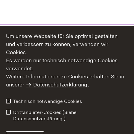
Um unsere Webseite für Sie optimal gestalten
Themenübersicht
und verbessern zu können, verwenden wir
Cookies.
Es werden nur technisch notwendige Cookies
verwendet.
Weitere Informationen zu Cookies erhalten Sie in
Inhaltsübersicht
Datenschutz
unserer
Datenschutzerklärung
.
Erklärung zur
Benutzungshinweise
Barrierefreiheit
Technisch notwendige Cookies
Impressum
Kontakt
Drittanbieter-Cookies (Siehe
Datenschutzerklärung.)