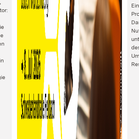
,
Ei
tor:
Pro
Dam
ie
Nu
ie
un
en
de
Um
in
Res
ie