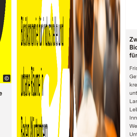
Zw
Bi
fü
Fri
Gef
kre
e
un
La
Leb
Inn
We
Un