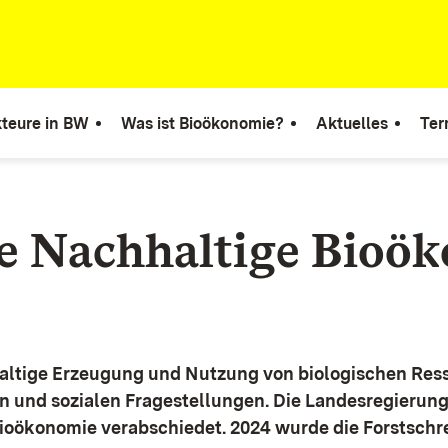
teure in BW
Was ist Bioökonomie?
Aktuelles
Ter
ie Nachhaltige Bioö
altige Erzeugung und Nutzung von biologischen Ress
n und sozialen Fragestellungen.
Die Landesregierun
Bioökonomie verabschiedet. 2024 wurde die Forstschr