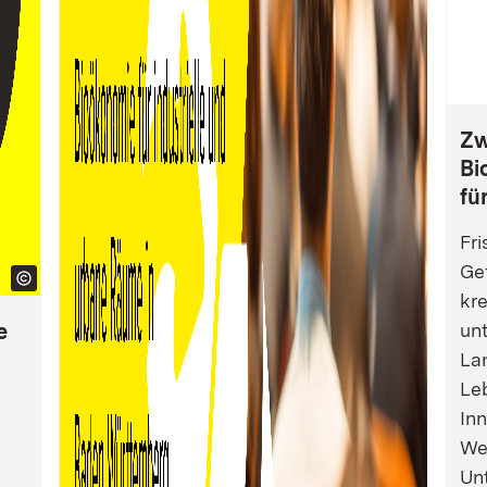
Zw
Bi
fü
Fri
Gef
kre
e
un
La
Leb
Inn
We
Un