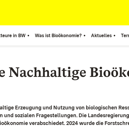
teure in BW
Was ist Bioökonomie?
Aktuelles
Ter
ie Nachhaltige Bioö
altige Erzeugung und Nutzung von biologischen Ress
n und sozialen Fragestellungen.
Die Landesregierun
Bioökonomie verabschiedet. 2024 wurde die Forstschr