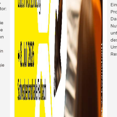
,
Ei
tor:
Pro
Dam
ie
Nu
ie
un
en
de
Um
in
Res
ie