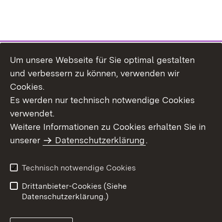
Um unsere Webseite für Sie optimal gestalten
Themenübersicht
und verbessern zu können, verwenden wir
Cookies.
Es werden nur technisch notwendige Cookies
verwendet.
Weitere Informationen zu Cookies erhalten Sie in
Inhaltsübersicht
Datenschutz
unserer
Datenschutzerklärung
.
Erklärung zur
Benutzungshinweise
Barrierefreiheit
Technisch notwendige Cookies
Impressum
Kontakt
Drittanbieter-Cookies (Siehe
Datenschutzerklärung.)