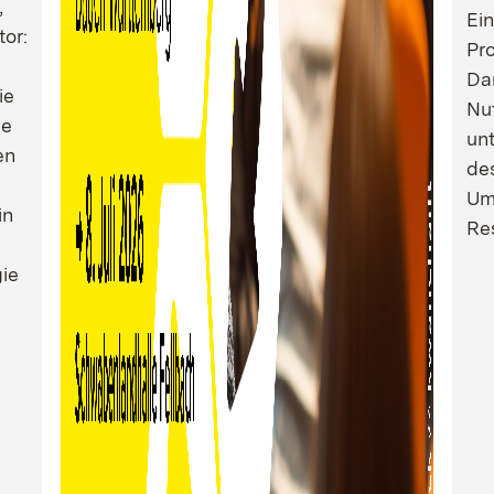
,
Ei
tor:
Pro
Dam
ie
Nu
ie
un
en
de
Um
in
Res
ie