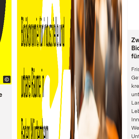
Zw
Bi
fü
Fri
Gef
kre
e
un
La
Leb
Inn
We
Un