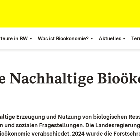
teure in BW
Was ist Bioökonomie?
Aktuelles
Ter
ie Nachhaltige Bioö
altige Erzeugung und Nutzung von biologischen Ress
n und sozialen Fragestellungen.
Die Landesregierun
Bioökonomie verabschiedet. 2024 wurde die Forstschr