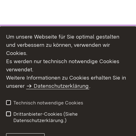
Um unsere Webseite für Sie optimal gestalten
Themenübersicht
und verbessern zu können, verwenden wir
Cookies.
Es werden nur technisch notwendige Cookies
verwendet.
Weitere Informationen zu Cookies erhalten Sie in
Inhaltsübersicht
Datenschutz
unserer
Datenschutzerklärung
.
Erklärung zur
Benutzungshinweise
Barrierefreiheit
Technisch notwendige Cookies
Impressum
Kontakt
Drittanbieter-Cookies (Siehe
Datenschutzerklärung.)