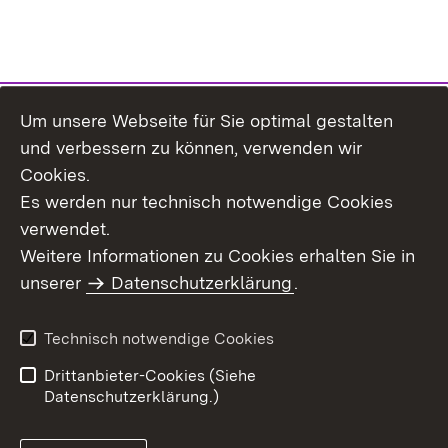
Um unsere Webseite für Sie optimal gestalten
Themenübersicht
und verbessern zu können, verwenden wir
Cookies.
Es werden nur technisch notwendige Cookies
verwendet.
Weitere Informationen zu Cookies erhalten Sie in
Inhaltsübersicht
Datenschutz
unserer
Datenschutzerklärung
.
Erklärung zur
Benutzungshinweise
Barrierefreiheit
Technisch notwendige Cookies
Impressum
Kontakt
Drittanbieter-Cookies (Siehe
Datenschutzerklärung.)