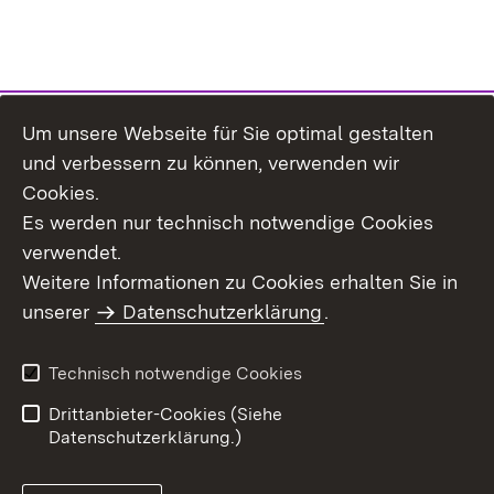
Um unsere Webseite für Sie optimal gestalten
Themenübersicht
und verbessern zu können, verwenden wir
Cookies.
Es werden nur technisch notwendige Cookies
verwendet.
Weitere Informationen zu Cookies erhalten Sie in
Inhaltsübersicht
Datenschutz
unserer
Datenschutzerklärung
.
Erklärung zur
Benutzungshinweise
Barrierefreiheit
Technisch notwendige Cookies
Impressum
Kontakt
Drittanbieter-Cookies (Siehe
Datenschutzerklärung.)