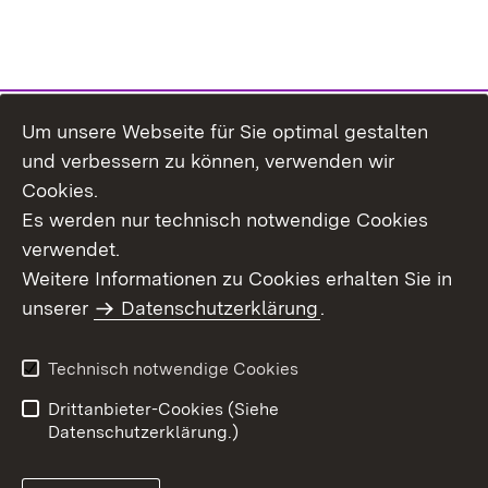
Um unsere Webseite für Sie optimal gestalten
Themenübersicht
und verbessern zu können, verwenden wir
Cookies.
Es werden nur technisch notwendige Cookies
verwendet.
Weitere Informationen zu Cookies erhalten Sie in
Inhaltsübersicht
Datenschutz
unserer
Datenschutzerklärung
.
Erklärung zur
Benutzungshinweise
Barrierefreiheit
Technisch notwendige Cookies
Impressum
Kontakt
Drittanbieter-Cookies (Siehe
Datenschutzerklärung.)