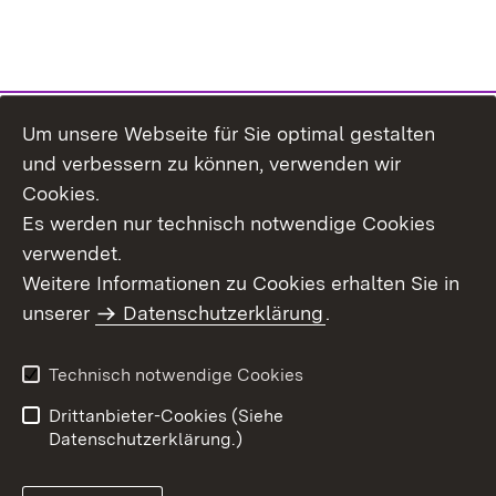
Um unsere Webseite für Sie optimal gestalten
Themenübersicht
und verbessern zu können, verwenden wir
Cookies.
Es werden nur technisch notwendige Cookies
verwendet.
Weitere Informationen zu Cookies erhalten Sie in
Inhaltsübersicht
Datenschutz
unserer
Datenschutzerklärung
.
Erklärung zur
Benutzungshinweise
Barrierefreiheit
Technisch notwendige Cookies
Impressum
Kontakt
Drittanbieter-Cookies (Siehe
Datenschutzerklärung.)