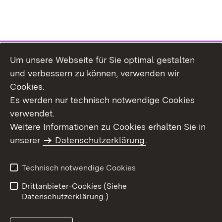
Um unsere Webseite für Sie optimal gestalten
Themenübersicht
und verbessern zu können, verwenden wir
Cookies.
Es werden nur technisch notwendige Cookies
verwendet.
Weitere Informationen zu Cookies erhalten Sie in
Inhaltsübersicht
Datenschutz
unserer
Datenschutzerklärung
.
Erklärung zur
Benutzungshinweise
Barrierefreiheit
Technisch notwendige Cookies
Impressum
Kontakt
Drittanbieter-Cookies (Siehe
Datenschutzerklärung.)